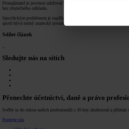
Pronajímatel je povinen udržovat byt v obyvatelném stavu po celou do
bez zbytečného odkladu.
Specifickým problémem je například
výskyt plísní
. Odpovědnost může
sporů bývá nutný znalecký posudek. Podobně u havárií, jako je prask
Sdílet článek
Sledujte nás na sítích
Přenechte účetnictví, daně a právo profes
Svěřte se do rukou našich profesionálů s 30 lety zkušeností a přidejte s
Poptejte nás