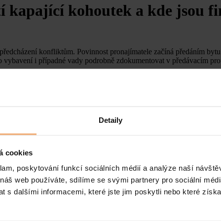
 kapající kohoutek a kde jsou fi
 předcházení konfliktům. Povinnost pronajímatele začíná předáním bytu 
jeho vybavení i případné vady podrobně zdokumentovat v předávacím pr
nnost hradit běžnou údržbu a drobné opravy.
k, čištění podlah, tapetování nebo čištění zanesených odpadů.
Detaily
notlivých částí oken, dveří, vodovodních výtoků), nebo finančním limi
á cookies
ažuje za drobnou opravu:
klam, poskytování funkcí sociálních médií a analýze naší návšt
epřesáhne
1 500 Kč
, hradí ji nájemce.
 náš web používáte, sdílíme se svými partnery pro sociální média
esmí přesáhnout
150 Kč na m²
podlahové plochy bytu. Veškeré náklady 
 s dalšími informacemi, které jste jim poskytli nebo které získa