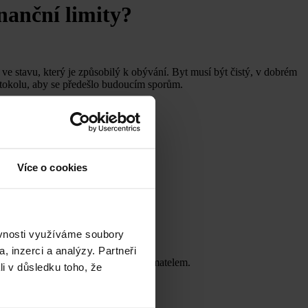
nanční limity?
ve stavu, který je způsobilý k obývání. Byt musí být čistý, v dobrém
otokolu, aby se předešlo budoucím sporům.
Více o cookies
tem.
ěvnosti využíváme soubory
, inzerci a analýzy. Partneři
nad tento rámec už jdou za pronajímatelem.
li v důsledku toho, že