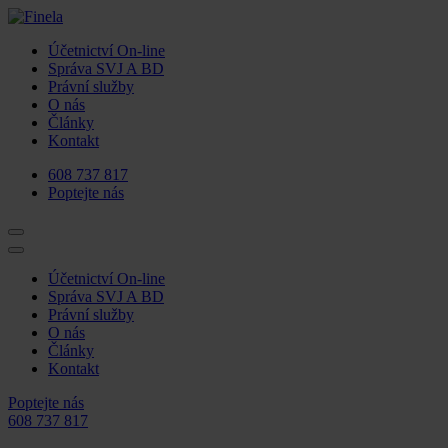
Účetnictví On-line
Správa SVJ A BD
Právní služby
O nás
Články
Kontakt
608 737 817
Poptejte nás
Účetnictví On-line
Správa SVJ A BD
Právní služby
O nás
Články
Kontakt
Poptejte nás
608 737 817