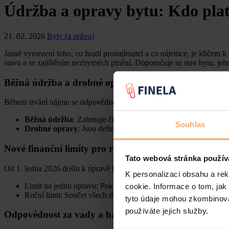
Údržba a opravy bytu: Kdo platí
21. 02. 2026
Byty (a právo)
Jasné vymezení toho, co hradí pronajímatel a co nájemce, je klíčem k
stavu a se zajištěním nezbytných plnění. Doporučuje se stav bytu, 
Běžná údržba a drobné opravy
Během trvání nájmu se odpovědnost dělí. Nájemce má ze zákona povi
Běžná údržba
: Zahrnuje činnosti jako malování, opravy omíte
Souhlas
Drobné opravy
: Jsou definovány buď věcně (např. opravy jed
Nové finanční limity pro rok 2026
Tato webová stránka použív
Od 1. ledna 2026 došlo k úpravě limitů, které určují, co se ještě pov
K personalizaci obsahu a re
Limit na jednu opravu: Pokud náklad na jednotlivou opravu n
cookie. Informace o tom, jak
Roční limit: Součet všech drobných oprav za kalendářní rok n
tyto údaje mohou zkombinovat
používáte jejich služby.
Odpovědnost za vady a havárie