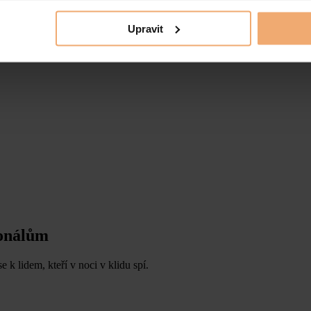
bu nájmu, což zahrnuje revize rozvodů nebo stavební úpravy. Pokud se v
Upravit
 být na straně pronajímatele (vada stavby), ale i nájemce (nedostatečné
lý ventil, může být nájemce odpovědný, pokud zanedbal preventivní ko
ionálům
e k lidem, kteří v noci v klidu spí.