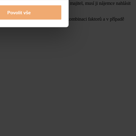
 bytě objeví vada, kterou má řešit majitel, musí ji nájemce nahlásit
Povolit vše
 větrání). V praxi se často jedná o kombinaci faktorů a v případě
ntroly a údržbu.