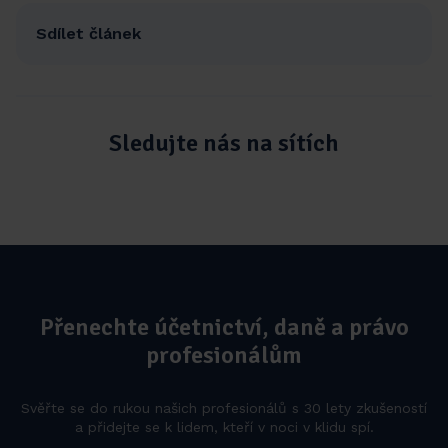
Sdílet článek
Sledujte nás na sítích
Přenechte účetnictví, daně a právo
profesionálům
Svěřte se do rukou našich profesionálů s 30 lety zkušeností
a přidejte se k lidem, kteří v noci v klidu spí.