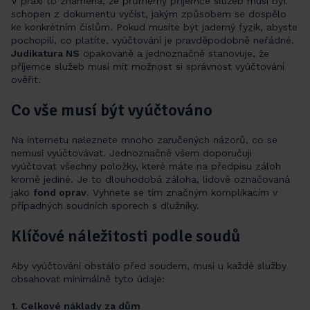
V praxi to znamená, že průměrný příjemce služeb musí být
schopen z dokumentu vyčíst, jakým způsobem se dospělo
ke konkrétním číslům. Pokud musíte být jaderný fyzik, abyste
pochopili, co platíte, vyúčtování je pravděpodobně neřádné.
Judikatura NS
opakovaně a jednoznačně stanovuje, že
příjemce služeb musí mít možnost si správnost vyúčtování
ověřit.
Co vše musí být vyúčtováno
Na internetu naleznete mnoho zaručených názorů, co se
nemusí vyúčtovávat. Jednoznačně všem doporučuji
vyúčtovat všechny položky, které máte na předpisu záloh
kromě jediné. Je to dlouhodobá záloha, lidově označovaná
jako
fond oprav
. Vyhnete se tím značným komplikacím v
případných soudních sporech s dlužníky.
Klíčové náležitosti podle soudů
Aby vyúčtování obstálo před soudem, musí u každé služby
obsahovat minimálně tyto údaje:
1. Celkové náklady za dům