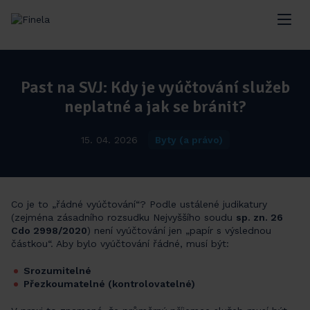
Past na SVJ: Kdy je vyúčtování služeb
neplatné a jak se bránit?
15. 04. 2026
Byty (a právo)
Co je to „řádné vyúčtování“? Podle ustálené judikatury
(zejména zásadního rozsudku Nejvyššího soudu
sp. zn. 26
Cdo 2998/2020
) není vyúčtování jen „papír s výslednou
částkou“. Aby bylo vyúčtování řádné, musí být:
Srozumitelné
Přezkoumatelné (kontrolovatelné)