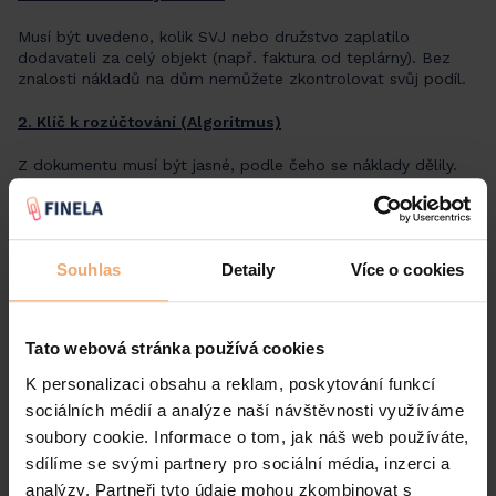
Musí být uvedeno, kolik SVJ nebo družstvo zaplatilo
dodavateli za celý objekt (např. faktura od teplárny). Bez
znalosti nákladů na dům nemůžete zkontrolovat svůj podíl.
2. Klíč k rozúčtování (Algoritmus)
Z dokumentu musí být jasné, podle čeho se náklady dělily.
Bylo to podle podlahové plochy?
Podle počtu osob?
Na každou jednotku stejně?
Souhlas
Detaily
Více o cookies
Nebo podle naměřených hodnot na měřidlech?
3. Hodnoty pro teplo a teplou vodu (nejčastější kámen
úrazu)
Tato webová stránka používá cookies
Zde jsou soudy nejpřísnější. Vyúčtování u tepla musí
K personalizaci obsahu a reklam, poskytování funkcí
obsahovat:
sociálních médií a analýze naší návštěvnosti využíváme
soubory cookie. Informace o tom, jak náš web používáte,
Základní složku
(náklady na plochu) a
spotřební složku
sdílíme se svými partnery pro sociální média, inzerci a
(náklady podle náměru).
Stavy měřidel
(počáteční a konečný stav v bytě).
analýzy. Partneři tyto údaje mohou zkombinovat s