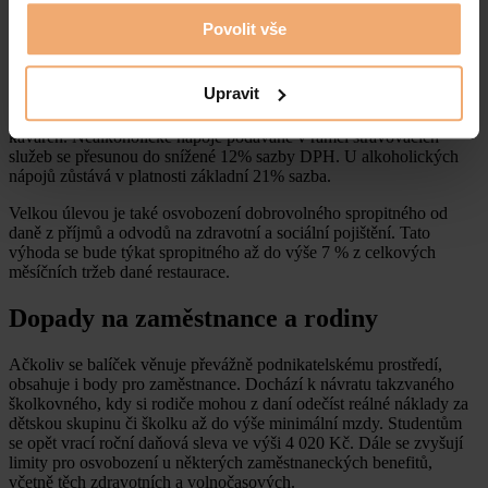
Povolit vše
Změny v DPH a spropitném nejen pro
gastronomii
Upravit
Zákon přináší i vítané změny pro provozovatele restaurací a
kaváren. Nealkoholické nápoje podávané v rámci stravovacích
služeb se přesunou do snížené 12% sazby DPH. U alkoholických
nápojů zůstává v platnosti základní 21% sazba.
Velkou úlevou je také osvobození dobrovolného spropitného od
daně z příjmů a odvodů na zdravotní a sociální pojištění. Tato
výhoda se bude týkat spropitného až do výše 7 % z celkových
měsíčních tržeb dané restaurace.
Dopady na zaměstnance a rodiny
Ačkoliv se balíček věnuje převážně podnikatelskému prostředí,
obsahuje i body pro zaměstnance. Dochází k návratu takzvaného
školkovného, kdy si rodiče mohou z daní odečíst reálné náklady za
dětskou skupinu či školku až do výše minimální mzdy. Studentům
se opět vrací roční daňová sleva ve výši 4 020 Kč. Dále se zvyšují
limity pro osvobození u některých zaměstnaneckých benefitů,
včetně těch zdravotních a volnočasových.