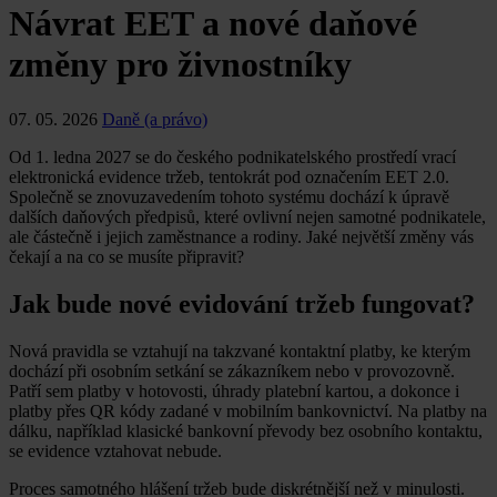
Návrat EET a nové daňové
změny pro živnostníky
07. 05. 2026
Daně (a právo)
Od 1. ledna 2027 se do českého podnikatelského prostředí vrací
elektronická evidence tržeb, tentokrát pod označením EET 2.0.
Společně se znovuzavedením tohoto systému dochází k úpravě
dalších daňových předpisů, které ovlivní nejen samotné podnikatele,
ale částečně i jejich zaměstnance a rodiny. Jaké největší změny vás
čekají a na co se musíte připravit?
Jak bude nové evidování tržeb fungovat?
Nová pravidla se vztahují na takzvané kontaktní platby, ke kterým
dochází při osobním setkání se zákazníkem nebo v provozovně.
Patří sem platby v hotovosti, úhrady platební kartou, a dokonce i
platby přes QR kódy zadané v mobilním bankovnictví. Na platby na
dálku, například klasické bankovní převody bez osobního kontaktu,
se evidence vztahovat nebude.
Proces samotného hlášení tržeb bude diskrétnější než v minulosti.