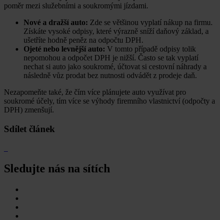
poměr mezi služebními a soukromými jízdami.
Nové a dražší auto:
Zde se většinou vyplatí nákup na firmu.
Získáte vysoké odpisy, které výrazně sníží daňový základ, a
ušetříte hodně peněz na odpočtu DPH.
Ojeté nebo levnější auto:
V tomto případě odpisy tolik
nepomohou a odpočet DPH je nižší. Často se tak vyplatí
nechat si auto jako soukromé, účtovat si cestovní náhrady a
následně vůz prodat bez nutnosti odvádět z prodeje daň.
Nezapomeňte také, že čím více plánujete auto využívat pro
soukromé účely, tím více se výhody firemního vlastnictví (odpočty a
DPH) zmenšují.
Sdílet článek
Sledujte nás na sítích