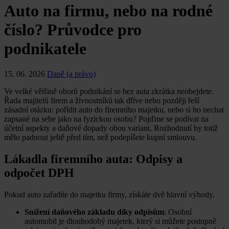
Auto na firmu, nebo na rodné
číslo? Průvodce pro
podnikatele
15. 06. 2026
Daně (a právo)
Ve velké většině oborů podnikání se bez auta zkrátka neobejdete.
Řada majitelů firem a živnostníků tak dříve nebo později řeší
zásadní otázku: pořídit auto do firemního majetku, nebo si ho nechat
zapsané na sebe jako na fyzickou osobu? Pojďme se podívat na
účetní aspekty a daňové dopady obou variant. Rozhodnutí by totiž
mělo padnout ještě před tím, než podepíšete kupní smlouvu.
Lákadla firemního auta: Odpisy a
odpočet DPH
Pokud auto zařadíte do majetku firmy, získáte dvě hlavní výhody.
Snížení daňového základu díky odpisům
: Osobní
automobil je dlouhodobý majetek, který si můžete postupně