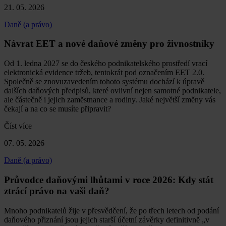
21. 05. 2026
Daně (a právo)
Návrat EET a nové daňové změny pro živnostníky
Od 1. ledna 2027 se do českého podnikatelského prostředí vrací
elektronická evidence tržeb, tentokrát pod označením EET 2.0.
Společně se znovuzavedením tohoto systému dochází k úpravě
dalších daňových předpisů, které ovlivní nejen samotné podnikatele,
ale částečně i jejich zaměstnance a rodiny. Jaké největší změny vás
čekají a na co se musíte připravit?
Číst více
07. 05. 2026
Daně (a právo)
Průvodce daňovými lhůtami v roce 2026: Kdy stát
ztrácí právo na vaši daň?
Mnoho podnikatelů žije v přesvědčení, že po třech letech od podání
daňového přiznání jsou jejich starší účetní závěrky definitivně „v