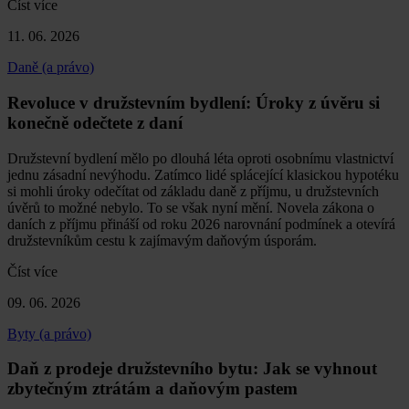
Číst více
11. 06. 2026
Daně (a právo)
Revoluce v družstevním bydlení: Úroky z úvěru si
konečně odečtete z daní
Družstevní bydlení mělo po dlouhá léta oproti osobnímu vlastnictví
jednu zásadní nevýhodu. Zatímco lidé splácející klasickou hypotéku
si mohli úroky odečítat od základu daně z příjmu, u družstevních
úvěrů to možné nebylo. To se však nyní mění. Novela zákona o
daních z příjmu přináší od roku 2026 narovnání podmínek a otevírá
družstevníkům cestu k zajímavým daňovým úsporám.
Číst více
09. 06. 2026
Byty (a právo)
Daň z prodeje družstevního bytu: Jak se vyhnout
zbytečným ztrátám a daňovým pastem