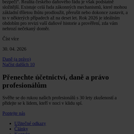
bezpečí“. Realita českého daňového řádu je však podstatně
složitější. Existuje celá řada zákonných mechanismů, které mohou
základní tříletou lhůtu prodloužit, přerušit nebo dokonce zastavit, a
to v některých případech až na deset let. Rok 2026 je ideálním
obdobím pro revizi vaší daňové historie a prověření, zda vám
nehrozí nečekaný doměr.
Číst více
30. 04. 2026
Daně (a právo)
Načíst dalších 10
Přenechte účetnictví, daně a právo
profesionálům
Svěřte se do rukou našich profesionálů s 30 lety zkušeností a
přidejte se k lidem, kteří v noci v klidu spí.
Poptejte nás
Užitečné odkazy
Články