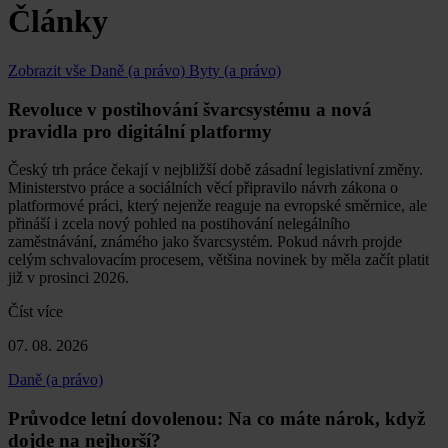
Články
Zobrazit vše
Daně (a právo)
Byty (a právo)
Revoluce v postihování švarcsystému a nová
pravidla pro digitální platformy
Český trh práce čekají v nejbližší době zásadní legislativní změny.
Ministerstvo práce a sociálních věcí připravilo návrh zákona o
platformové práci, který nejenže reaguje na evropské směrnice, ale
přináší i zcela nový pohled na postihování nelegálního
zaměstnávání, známého jako švarcsystém. Pokud návrh projde
celým schvalovacím procesem, většina novinek by měla začít platit
již v prosinci 2026.
Číst více
07. 08. 2026
Daně (a právo)
Průvodce letní dovolenou: Na co máte nárok, když
dojde na nejhorší?