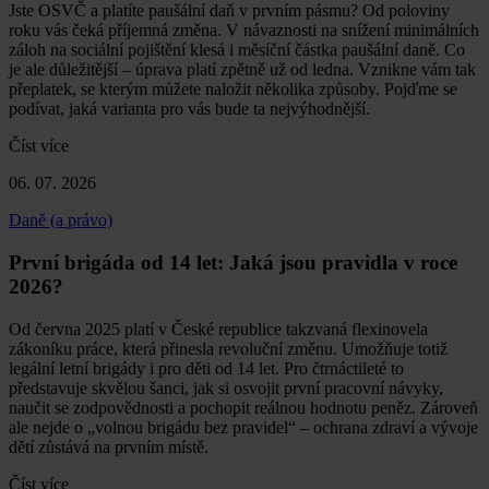
Jste OSVČ a platíte paušální daň v prvním pásmu? Od poloviny
roku vás čeká příjemná změna. V návaznosti na snížení minimálních
záloh na sociální pojištění klesá i měsíční částka paušální daně. Co
je ale důležitější – úprava platí zpětně už od ledna. Vznikne vám tak
přeplatek, se kterým můžete naložit několika způsoby. Pojďme se
podívat, jaká varianta pro vás bude ta nejvýhodnější.
Číst více
06. 07. 2026
Daně (a právo)
První brigáda od 14 let: Jaká jsou pravidla v roce
2026?
Od června 2025 platí v České republice takzvaná flexinovela
zákoníku práce, která přinesla revoluční změnu. Umožňuje totiž
legální letní brigády i pro děti od 14 let. Pro čtrnáctileté to
představuje skvělou šanci, jak si osvojit první pracovní návyky,
naučit se zodpovědnosti a pochopit reálnou hodnotu peněz. Zároveň
ale nejde o „volnou brigádu bez pravidel“ – ochrana zdraví a vývoje
dětí zůstává na prvním místě.
Číst více