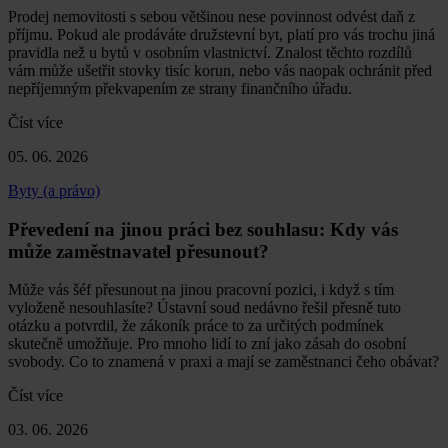
Prodej nemovitosti s sebou většinou nese povinnost odvést daň z
příjmu. Pokud ale prodáváte družstevní byt, platí pro vás trochu jiná
pravidla než u bytů v osobním vlastnictví. Znalost těchto rozdílů
vám může ušetřit stovky tisíc korun, nebo vás naopak ochránit před
nepříjemným překvapením ze strany finančního úřadu.
Číst více
05. 06. 2026
Byty (a právo)
Převedení na jinou práci bez souhlasu: Kdy vás
může zaměstnavatel přesunout?
Může vás šéf přesunout na jinou pracovní pozici, i když s tím
vyloženě nesouhlasíte? Ústavní soud nedávno řešil přesně tuto
otázku a potvrdil, že zákoník práce to za určitých podmínek
skutečně umožňuje. Pro mnoho lidí to zní jako zásah do osobní
svobody. Co to znamená v praxi a mají se zaměstnanci čeho obávat?
Číst více
03. 06. 2026