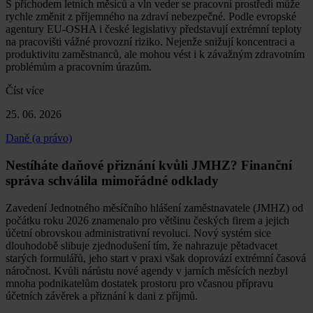
S příchodem letních měsíců a vln veder se pracovní prostředí může
rychle změnit z příjemného na zdraví nebezpečné. Podle evropské
agentury EU-OSHA i české legislativy představují extrémní teploty
na pracovišti vážné provozní riziko. Nejenže snižují koncentraci a
produktivitu zaměstnanců, ale mohou vést i k závažným zdravotním
problémům a pracovním úrazům.
Číst více
25. 06. 2026
Daně (a právo)
Nestíháte daňové přiznání kvůli JMHZ? Finanční
správa schválila mimořádné odklady
Zavedení Jednotného měsíčního hlášení zaměstnavatele (JMHZ) od
počátku roku 2026 znamenalo pro většinu českých firem a jejich
účetní obrovskou administrativní revoluci. Nový systém sice
dlouhodobě slibuje zjednodušení tím, že nahrazuje pětadvacet
starých formulářů, jeho start v praxi však doprovází extrémní časová
náročnost. Kvůli nárůstu nové agendy v jarních měsících nezbyl
mnoha podnikatelům dostatek prostoru pro včasnou přípravu
účetních závěrek a přiznání k dani z příjmů.