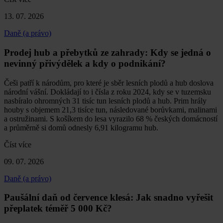
13. 07. 2026
Daně (a právo)
Prodej hub a přebytků ze zahrady: Kdy se jedná o
nevinný přivýdělek a kdy o podnikání?
Češi patří k národům, pro které je sběr lesních plodů a hub doslova
národní vášní. Dokládají to i čísla z roku 2024, kdy se v tuzemsku
nasbíralo ohromných 31 tisíc tun lesních plodů a hub. Prim hrály
houby s objemem 21,3 tisíce tun, následované borůvkami, malinami
a ostružinami. S košíkem do lesa vyrazilo 68 % českých domácností
a průměrně si domů odnesly 6,91 kilogramu hub.
Číst více
09. 07. 2026
Daně (a právo)
Paušální daň od července klesá: Jak snadno vyřešit
přeplatek téměř 5 000 Kč?