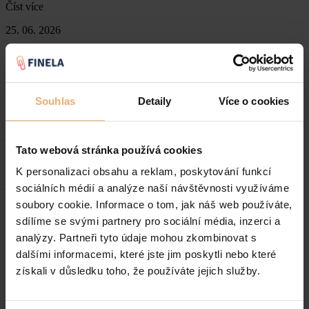
Číst více
25. 06. 2026
Daně (a právo)
Může si pronajímatel nechat kauci jen proto, že
odcházíte z bytu dříve?
Souhlas
Detaily
Více o cookies
Při uzavírání nájemní smlouvy je složení kauce, odborně nazývané
jistota, naprostým standardem. Má sloužit jako pojistka pro majitele
bytu, že v případě problémů nezůstane se škodou. V praxi se však
Tato webová stránka používá cookies
nájemci často setkávají s tvrzením, že pokud se odstěhují před
uplynutím sjednané doby, kauce automaticky propadá pronajímateli
K personalizaci obsahu a reklam, poskytování funkcí
jako jakási pokuta. Jak se k takové situaci staví zákon?
sociálních médií a analýze naší návštěvnosti využíváme
soubory cookie. Informace o tom, jak náš web používáte,
Číst více
sdílíme se svými partnery pro sociální média, inzerci a
17. 06. 2026
analýzy. Partneři tyto údaje mohou zkombinovat s
Byty (a právo)
dalšími informacemi, které jste jim poskytli nebo které
získali v důsledku toho, že používáte jejich služby.
Auto na firmu, nebo na rodné číslo? Průvodce pro
podnikatele