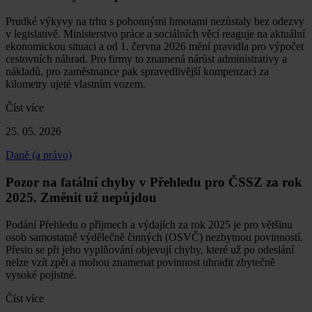
Prudké výkyvy na trhu s pohonnými hmotami nezůstaly bez odezvy
v legislativě. Ministerstvo práce a sociálních věcí reaguje na aktuální
ekonomickou situaci a od 1. června 2026 mění pravidla pro výpočet
cestovních náhrad. Pro firmy to znamená nárůst administrativy a
nákladů, pro zaměstnance pak spravedlivější kompenzaci za
kilometry ujeté vlastním vozem.
Číst více
25. 05. 2026
Daně (a právo)
Pozor na fatální chyby v Přehledu pro ČSSZ za rok
2025. Změnit už nepůjdou
Podání Přehledu o příjmech a výdajích za rok 2025 je pro většinu
osob samostatně výdělečně činných (OSVČ) nezbytnou povinností.
Přesto se při jeho vyplňování objevují chyby, které už po odeslání
nelze vzít zpět a mohou znamenat povinnost uhradit zbytečně
vysoké pojistné.
Číst více