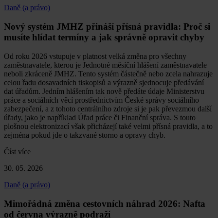
Daně (a právo)
Nový systém JMHZ přináší přísná pravidla: Proč si
musíte hlídat termíny a jak správně opravit chyby
Od roku 2026 vstupuje v platnost velká změna pro všechny
zaměstnavatele, kterou je Jednotné měsíční hlášení zaměstnavatele
neboli zkráceně JMHZ. Tento systém částečně nebo zcela nahrazuje
celou řadu dosavadních tiskopisů a výrazně sjednocuje předávání
dat úřadům. Jedním hlášením tak nově předáte údaje Ministerstvu
práce a sociálních věcí prostřednictvím České správy sociálního
zabezpečení, a z tohoto centrálního zdroje si je pak převezmou další
úřady, jako je například Úřad práce či Finanční správa. S touto
plošnou elektronizací však přicházejí také velmi přísná pravidla, a to
zejména pokud jde o takzvané storno a opravy chyb.
Číst více
30. 05. 2026
Daně (a právo)
Mimořádná změna cestovních náhrad 2026: Nafta
od června výrazně podraží