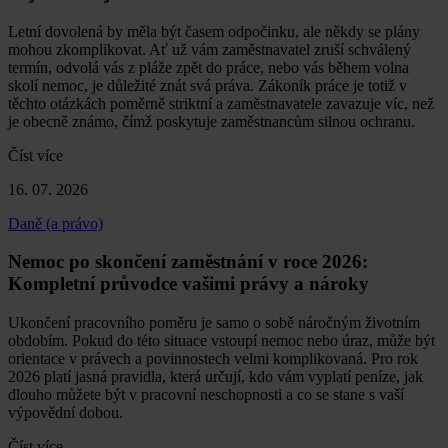
Letní dovolená by měla být časem odpočinku, ale někdy se plány
mohou zkomplikovat. Ať už vám zaměstnavatel zruší schválený
termín, odvolá vás z pláže zpět do práce, nebo vás během volna
skolí nemoc, je důležité znát svá práva. Zákoník práce je totiž v
těchto otázkách poměrně striktní a zaměstnavatele zavazuje víc, než
je obecně známo, čímž poskytuje zaměstnancům silnou ochranu.
Číst více
16. 07. 2026
Daně (a právo)
Nemoc po skončení zaměstnání v roce 2026:
Kompletní průvodce vašimi právy a nároky
Ukončení pracovního poměru je samo o sobě náročným životním
obdobím. Pokud do této situace vstoupí nemoc nebo úraz, může být
orientace v právech a povinnostech velmi komplikovaná. Pro rok
2026 platí jasná pravidla, která určují, kdo vám vyplatí peníze, jak
dlouho můžete být v pracovní neschopnosti a co se stane s vaší
výpovědní dobou.
Číst více